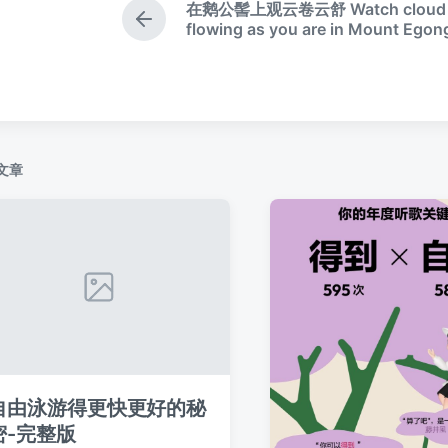
在鹅公髻上观云卷云舒 Watch cloud
上
flowing as you are in Mount Egong
篇
文
章
：
文章
自由泳游得更快更好的秘
密-完整版