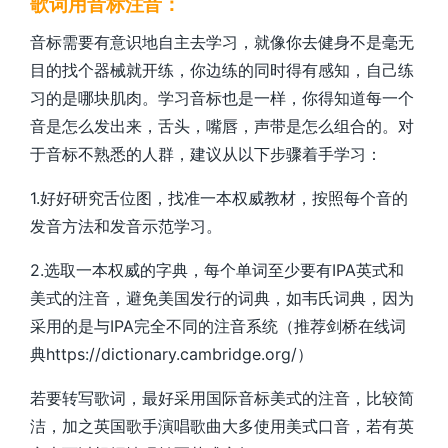
歌词用音标注音：
音标需要有意识地自主去学习，就像你去健身不是毫无
目的找个器械就开练，你边练的同时得有感知，自己练
习的是哪块肌肉。学习音标也是一样，你得知道每一个
音是怎么发出来，舌头，嘴唇，声带是怎么组合的。对
于音标不熟悉的人群，建议从以下步骤着手学习：
1.
好好研究舌位图，找准一本权威教材，按照每个音的
发音方法和发音示范学习。
2.
选取一本权威的字典，每个单词至少要有
IPA
英式和
美式的注音，避免美国发行的词典，如韦氏词典，因为
采用的是与
IPA
完全不同的注音系统（推荐剑桥在线词
典
https://dictionary.cambridge.org/
）
若要转写歌词，最好采用国际音标美式的注音，比较简
洁，加之英国歌手演唱歌曲大多使用美式口音，若有英