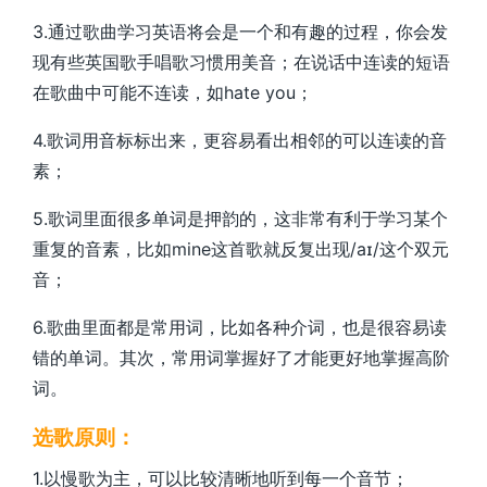
3.
通过歌曲学习英语将会是一个和有趣的过程，你会发
现有些英国歌手唱歌习惯用美音；在说话中连读的短语
在歌曲中可能不连读，如
hate you
；
4.
歌词用音标标出来，更容易看出相邻的可以连读的音
素；
5.
歌词里面很多单词是押韵的，这非常有利于学习某个
重复的音素，比如
mine
这首歌就反复出现
/aɪ/
这个双元
音；
6.
歌曲里面都是常用词，比如各种介词，也是很容易读
错的单词。其次，常用词掌握好了才能更好地掌握高阶
词。
选歌原则：
1.
以慢歌为主，可以比较清晰地听到每一个音节；