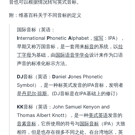
音也可以根据情况转写英式音标。
附：维基百科关于不同音标的定义
国际音标（英语：
I
nternational
P
honetic
A
lphabet
，
缩写
：
IPA
），
早期又称万国音标，是一套用来
标音
的系统，以
拉
丁字母
为基础，由
国际语音学学会
设计来作为口语
声音的标准化标示方法。
DJ
音标（英语：
D
aniel
J
ones Phonetic
Symbol
），是一种标英式发音的
IPA
音标，发明者
是
丹尼尔·琼斯
。(
DJ
音标是在
IPA
基础上的修订）
KK
音标（英语：
John Samuel Kenyon and
Thomas Albert Knott
），是一种
美式英语
发音的
音素
音标
，它所使用的符号与
国际音标
（
IPA
）大致
相符，但是也存在很多不同之处。在台湾地区，英