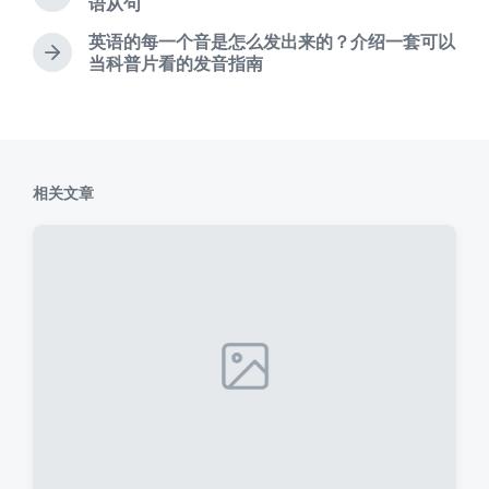
上
语从句
篇
英语的每一个音是怎么发出来的？介绍一套可以
文
下
当科普片看的发音指南
章
篇
：
文
章
：
相关文章