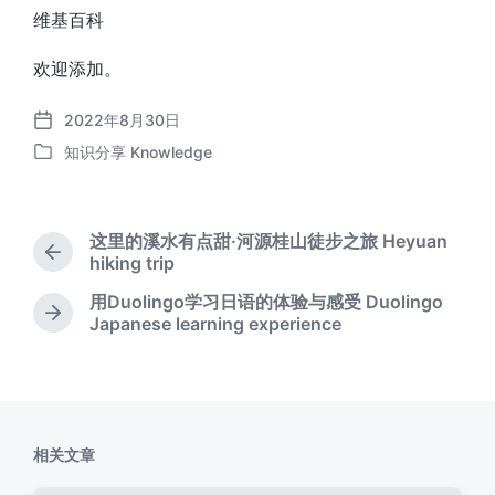
维基百科
欢迎添加。
2022年8月30日
发
知识分享 Knowledge
布
发
日
布
期
于
这里的溪水有点甜·河源桂山徒步之旅 Heyuan
上
hiking trip
篇
用Duolingo学习日语的体验与感受 Duolingo
文
下
Japanese learning experience
章
篇
：
文
章
：
相关文章