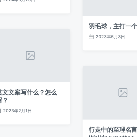
发
布
日
期
羽毛球，主打一
2023年5月3日
发
布
日
期
英文文案写什么？怎么
写？
2023年2月1日
发
布
日
行走中的至理名
期