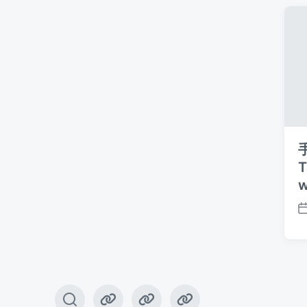
T
w
切