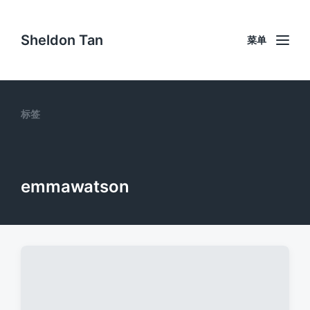
Sheldon Tan
菜单
标签
emmawatson